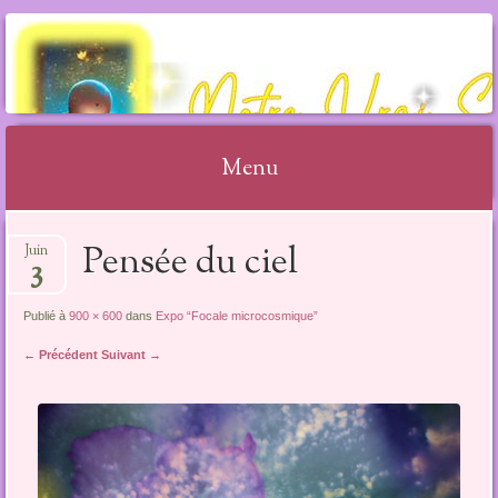
NOTRE VRAI SOI
Menu
Aller
Pensée du ciel
Juin
au
3
contenu
Publié à
900 × 600
dans
Expo “Focale microcosmique”
← Précédent
Suivant →