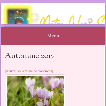
NOTRE VRAI SOI
Menu
Aller
Automme 2017
au
contenu
[Montrer sous forme de diaporama]