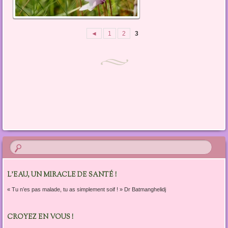
◄
1
2
3
L’EAU, UN MIRACLE DE SANTÉ !
« Tu n’es pas malade, tu as simplement soif ! » Dr Batmanghelidj
CROYEZ EN VOUS !