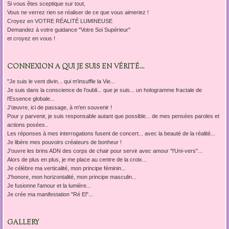
Si vous êtes sceptique sur tout,
Vous ne verrez rien se réaliser de ce que vous aimeriez !
Croyez en VOTRE RÉALITÉ LUMINEUSE
Demandez à votre guidance "Votre Soi Supérieur"
et croyez en vous !
CONNEXION A QUI JE SUIS EN VÉRITÉ…
"Je suis le vent divin... qui m'insuffle la Vie...
Je suis dans la conscience de l'oubli... que je suis... un hologramme fractale de
l'Essence globale...
J’œuvre, ici de passage, à m'en souvenir !
Pour y parvenir, je suis responsable autant que possible... de mes pensées paroles et
actions posées..
Les réponses à mes interrogations fusent de concert... avec la beauté de la réalité...
Je libère mes pouvoirs créateurs de bonheur !
J'ouvre les brins ADN des corps de chair pour servir avec amour "l'Uni-vers"...
Alors de plus en plus, je me place au centre de la croix...
Je célèbre ma verticalité, mon principe féminin...
J'honore, mon horizontalité, mon principe masculin...
Je fusionne l'amour et la lumière...
Je crée ma manifestation "Ré El"...
GALLERY